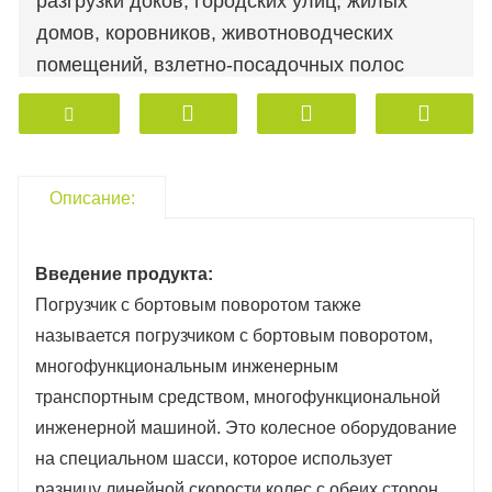
разгрузки доков, городских улиц, жилых
домов, коровников, животноводческих
помещений, взлетно-посадочных полос
аэропортов и т.д., а также может
использоваться в качестве
вспомогательного оборудования для
крупногабаритной инженерной строительной
Описание:
техники. Существует два способа
передвижения погрузчиков с бортовым
Введение продукта:
поворотом: колесный и гусеничный.
Погрузчик с бортовым поворотом также
называется погрузчиком с бортовым поворотом,
многофункциональным инженерным
транспортным средством, многофункциональной
инженерной машиной. Это колесное оборудование
на специальном шасси, которое использует
разницу линейной скорости колес с обеих сторон