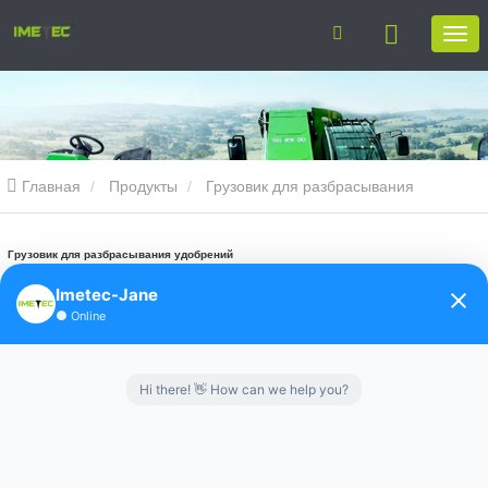
Главная
Продукты
Грузовик для разбрасывания
удобрений
Грузовик для разбрасывания удобрений
Imetec-Jane
●
Online
Hi there! 👋 How can we help you?
Грузовик для 
Разбрасыватель песка для 