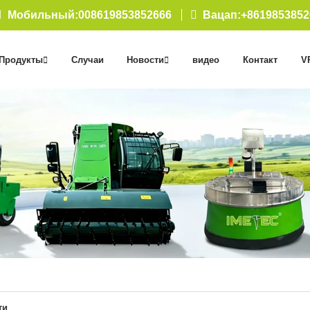
Мобильный:008619853852666
Вацап:+861985385
Продукты
Случаи
Новости
видео
Контакт
V
ти