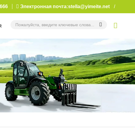
2666
Электронная почта:stella@yimeite.net
/
R