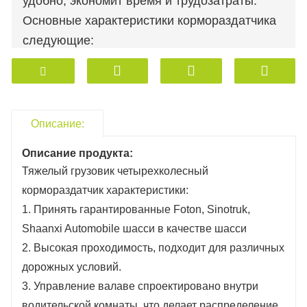
удобно, экономит время и трудозатраты.
Основные характеристики кормораздатчика
следующие:
1. Оборудование перевозится на шасси
тяжелого грузовика, обладает большой
мощностью и высокой эффективностью
раздачи корма
Описание:
2. Общий гидравлический привод, низкий
Описание продукта:
процент отказов и простота обслуживания
Тяжелый грузовик четырехколесный
3. Быстрое распределение материала,
кормораздатчик характеристики:
4. Подключение к трубопроводу высокого
1. Принять гарантированные Foton, Sinotruk,
давления, отсутствие утечки масла.
Shaanxi Automobile шасси в качестве шасси
5. Настраиваемые устройства взвешивания
2. Высокая проходимость, подходит для различных
и двухсторонней разгрузки.
дорожных условий.
3. Управление валаве спроектировано внутри
водительской комнаты, что делает распределение