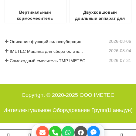
Вертикальный 
Двухковшовый 
кормосмеситель 
доильный аппарат для 
коров
2026-08-06
Описание функций силосоуборщика IMETEC
2026-08-04
IMETEC Машина для сбора остатков кормов: пусть каждый килограмм корма не пропадёт зря
2026-07-31
Самоходный смеситель ТМР IMETEC
Copyright © 2020-2025 ООО IMETEC
Интеллектуальное Оборудование Групп(Шаньдун)