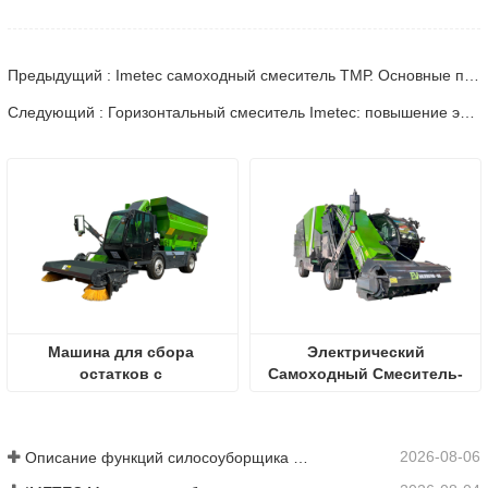
Предыдущий : Imetec самоходный смеситель ТМР. Основные причины лидирующих позиций в отрасли
Следующий : Горизонтальный смеситель Imetec: повышение эффективности животноводства и снижение затрат на фермах
Машина для сбора 
 Электрический 
остатков с 
Самоходный Смеситель-
разбрасыванием
раздатчик
2026-08-06
Описание функций силосоуборщика IMETEC